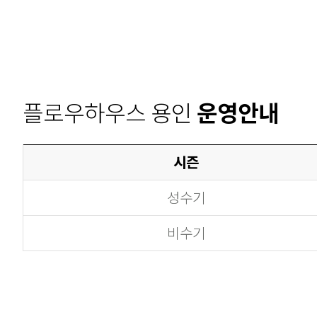
플로우하우스 용인
운영안내
시즌
성수기
비수기