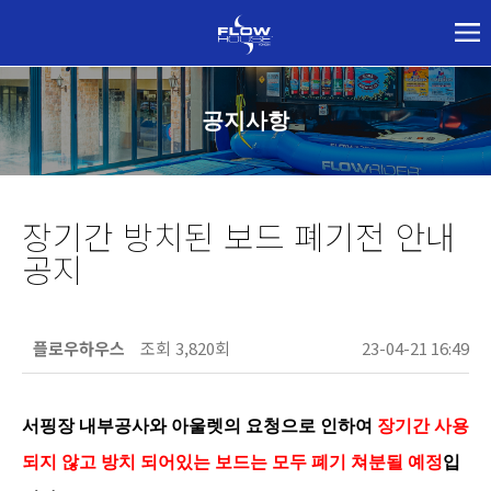
공지사항
장기간 방치된 보드 폐기전 안내
공지
플로우하우스
조회
3,820회
23-04-21 16:49
서핑장 내부공사와 아울렛의 요청으로 인하여
장기간
사용
되지 않고 방치 되어있는 보드는 모두 폐기 쳐분될 예정
입