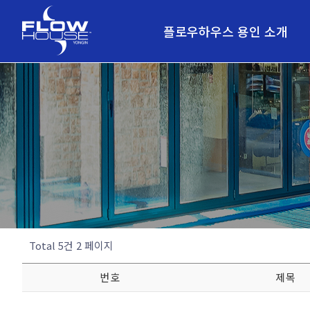
플로우하우스 용인 소개
안전한시설
레인별 인원수 제한
강력한 인공파도 즐기기
위치안내
Total 5건
2 페이지
번호
제목