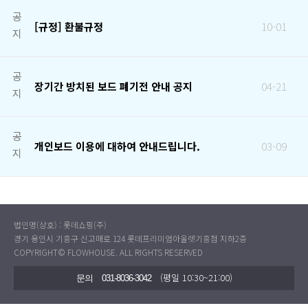
공
[규정] 환불규정
10-01
지
공
장기간 방치된 보드 폐기전 안내 공지
04-21
지
공
개인보드 이용에 대하여 안내드립니다.
03-09
지
법인명(상호) : 롯데쇼핑(주)
경기 용인시 기흥구 신고매로 124 롯데프리미엄아울렛기흥점 지하2층
COPYRIGHT© FLOWHOUSE. ALL RIGHTS RESERVED
(평일 10:30~21:00)
문의
031-8036-3042