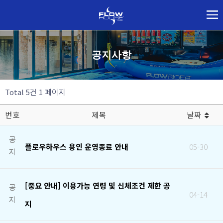
공지사항
Total 5건
1 페이지
번호
제목
날짜
공
플로우하우스 용인 운영종료 안내
05-30
지
[중요 안내] 이용가능 연령 및 신체조건 제한 공
공
04-14
지
지