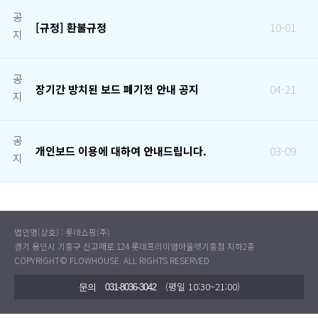
공
[규정] 환불규정
10-01
지
공
장기간 방치된 보드 폐기전 안내 공지
04-21
지
공
개인보드 이용에 대하여 안내드립니다.
03-09
지
법인명(상호) : 롯데쇼핑(주)
경기 용인시 기흥구 신고매로 124 롯데프리미엄아울렛기흥점 지하2층
COPYRIGHT© FLOWHOUSE. ALL RIGHTS RESERVED
(평일 10:30~21:00)
문의
031-8036-3042