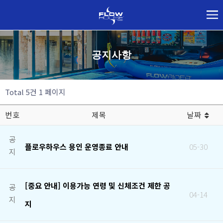
공지사항
Total 5건
1 페이지
번호
제목
날짜
공
플로우하우스 용인 운영종료 안내
05-30
지
[중요 안내] 이용가능 연령 및 신체조건 제한 공
공
04-14
지
지